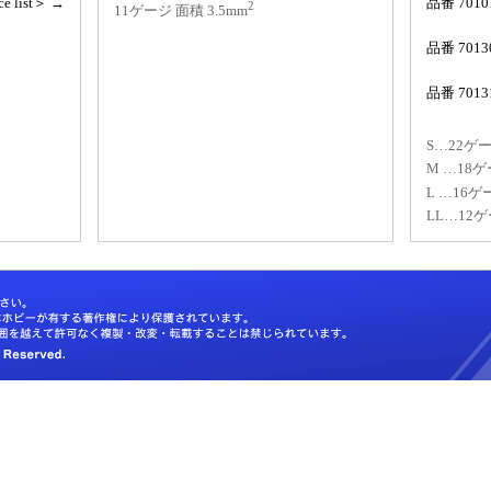
e list＞ →
品番 701
2
11ゲージ 面積 3.5mm
品番 701
品番 701
S…22ゲー
M …18ゲ
L …16ゲ
LL…12ゲ