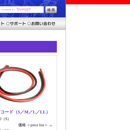
コード（S／M／L／LL）
00（S）
価格 ＜price list＞ →