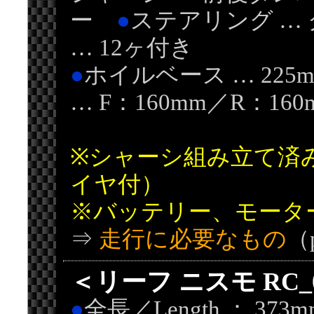
ー
●
ステアリング …
… 12ヶ付き
●
ホイルベース … 22
… F：160mm／R：160
※シャーシ組み立て済
イヤ付）
※バッテリー、モータ
⇒
走行に必要なもの
（
＜リーフ ニスモ RC
●
全長／Length ： 37