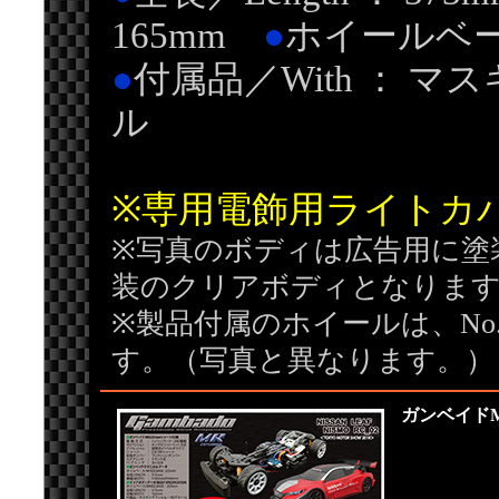
165mm
●
ホイールベース／
●
付属品／With ： 
ル
※専用電飾用ライトカ
※写真のボディは広告用に塗
装のクリアボディとなりま
※製品付属のホイールは、No.
す。（写真と異なります。）
ガンベイドM