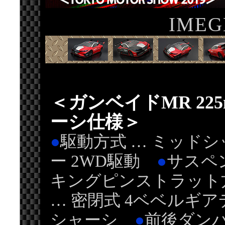
IMEG
＜ガンベイドMR 225
ーシ仕様＞
●
駆動方式 … ミッド
ー 2WD駆動
●
サスペ
キングピンストラッ
… 密閉式 4ベベルギ
シャーシ
●
前後ダンパ