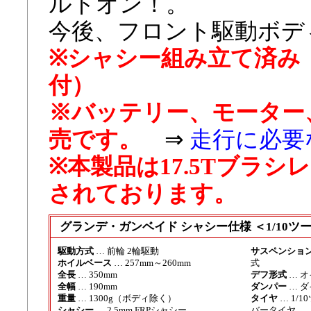
ルトオン！。
今後、フロント駆動ボデ
※シャシー組み立て済み
付）
※バッテリー、モーター、
売です。
⇒
走行に必要
※本製品は17.5Tブラ
されております。
グランデ・ガンベイド シャシー仕様 ＜1/10ツー
駆動方式
… 前輪 2輪駆動
サスペンショ
ホイルベース
… 257mm～260mm
式
全長
… 350mm
デフ形式
… オ
全幅
… 190mm
ダンパー
… 
重量
… 1300g（ボディ除く）
タイヤ
… 1/
シャシー
… 2.5mm FRPシャシー
バータイヤ